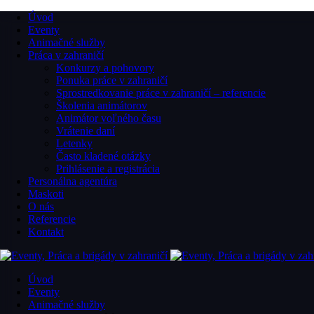
Úvod
Eventy
Animačné služby
Práca v zahraničí
Konkurzy a pohovory
Ponuka práce v zahraničí
Sprostredkovanie práce v zahraničí – referencie
Školenia animátorov
Animátor voľného času
Vrátenie daní
Letenky
Často kladené otázky
Prihlásenie a registrácia
Personálna agentúra
Maskoti
O nás
Referencie
Kontakt
Úvod
Eventy
Animačné služby