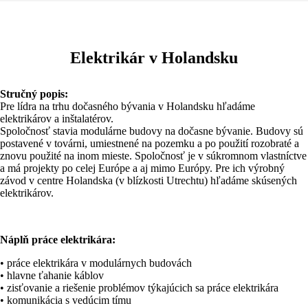
Elektrikár v Holandsku
Stručný popis:
Pre lídra na trhu dočasného bývania v Holandsku hľadáme
elektrikárov a inštalatérov.
Spoločnosť stavia modulárne budovy na dočasne bývanie. Budovy sú
postavené v továrni, umiestnené na pozemku a po použití rozobraté a
znovu použité na inom mieste. Spoločnosť je v súkromnom vlastníctve
a má projekty po celej Európe a aj mimo Európy. Pre ich výrobný
závod v centre Holandska (v blízkosti Utrechtu) hľadáme skúsených
elektrikárov.
Náplň práce elektrikára:
• práce elektrikára v modulárnych budovách
• hlavne ťahanie káblov
• zisťovanie a riešenie problémov týkajúcich sa práce elektrikára
• komunikácia s vedúcim tímu