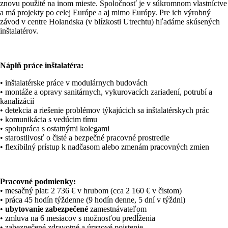
znovu použité na inom mieste. Spoločnosť je v súkromnom vlastníctve
a má projekty po celej Európe a aj mimo Európy. Pre ich výrobný
závod v centre Holandska (v blízkosti Utrechtu) hľadáme skúsených
inštalatérov.
Náplň práce inštalatéra:
• inštalatérske práce v modulárnych budovách
• montáže a opravy sanitárnych, vykurovacích zariadení, potrubí a
kanalizácií
• detekcia a riešenie problémov týkajúcich sa inštalatérskych prác
• komunikácia s vedúcim tímu
• spolupráca s ostatnými kolegami
• starostlivosť o čisté a bezpečné pracovné prostredie
• flexibilný prístup k nadčasom alebo zmenám pracovných zmien
Pracovné podmienky:
• mesačný plat: 2 736 € v hrubom (cca 2 160 € v čistom)
• práca 45 hodín týždenne (9 hodín denne, 5 dní v týždni)
•
ubytovanie zabezpečené
zamestnávateľom
• zmluva na 6 mesiacov s možnosťou predĺženia
• zabezpečené zdravotné a úrazové poistenie