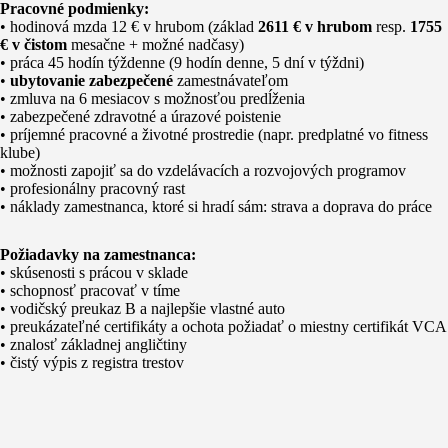
Pracovné podmienky:
• hodinová mzda 12 € v hrubom (základ
2611 € v hrubom
resp.
1755
€ v čistom
mesačne + možné nadčasy)
• práca 45 hodín týždenne (9 hodín denne, 5 dní v týždni)
•
ubytovanie zabezpečené
zamestnávateľom
• zmluva na 6 mesiacov s možnosťou predĺženia
• zabezpečené zdravotné a úrazové poistenie
• príjemné pracovné a životné prostredie (napr. predplatné vo fitness
klube)
• možnosti zapojiť sa do vzdelávacích a rozvojových programov
• profesionálny pracovný rast
• náklady zamestnanca, ktoré si hradí sám: strava a doprava do práce
Požiadavky na zamestnanca:
• skúsenosti s prácou v sklade
• schopnosť pracovať v tíme
• vodičský preukaz B a najlepšie vlastné auto
• preukázateľné certifikáty a ochota požiadať o miestny certifikát VCA
• znalosť základnej angličtiny
• čistý výpis z registra trestov