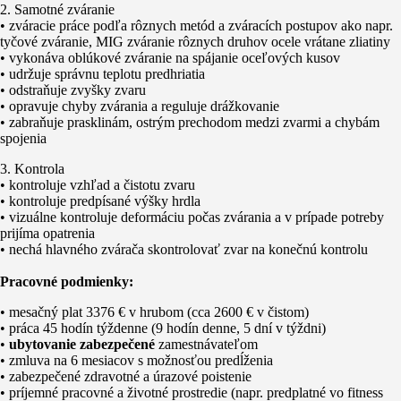
2. Samotné zváranie
• zváracie práce podľa rôznych metód a zváracích postupov ako napr.
tyčové zváranie, MIG zváranie rôznych druhov ocele vrátane zliatiny
• vykonáva oblúkové zváranie na spájanie oceľových kusov
• udržuje správnu teplotu predhriatia
• odstraňuje zvyšky zvaru
• opravuje chyby zvárania a reguluje drážkovanie
• zabraňuje prasklinám, ostrým prechodom medzi zvarmi a chybám
spojenia
3. Kontrola
• kontroluje vzhľad a čistotu zvaru
• kontroluje predpísané výšky hrdla
• vizuálne kontroluje deformáciu počas zvárania a v prípade potreby
prijíma opatrenia
• nechá hlavného zvárača skontrolovať zvar na konečnú kontrolu
Pracovné podmienky:
• mesačný plat 3376 € v hrubom (cca 2600 € v čistom)
• práca 45 hodín týždenne (9 hodín denne, 5 dní v týždni)
•
ubytovanie zabezpečené
zamestnávateľom
• zmluva na 6 mesiacov s možnosťou predĺženia
• zabezpečené zdravotné a úrazové poistenie
• príjemné pracovné a životné prostredie (napr. predplatné vo fitness