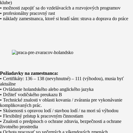
klube)
• možnosti zapojiť sa do vzdelávacích a rozvojových programov
• profesionálny pracovný rast
• náklady zamestnanca, ktoré si hradí sám: strava a doprava do práce
Požiadavky na zamestnanca:
• Certifikáty: 136 – 138 (nevyhnutné) – 111 (výhodou), musia byť
aktuálne
• Ovládanie holandského alebo anglického jazyka
• Držiteľ vodičského preukazu B
• Technické znalosti v oblasti kovania / zvárania pre vykonávanie
komplikovaných prác.
• Skúsenosti s opravou lodí / stavbou lodí / na mori sú výhodou
• Flexibilný prístup k pracovným činnostiam
• Znalosti o predpisoch o ochrane zdravia, bezpečnosti a ochrane
životného prostredia
• Ochota pracovať vo večerných a víkendových zmenách