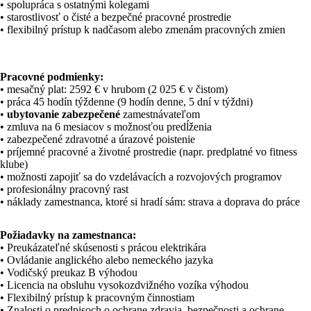
• spolupráca s ostatnými kolegami
• starostlivosť o čisté a bezpečné pracovné prostredie
• flexibilný prístup k nadčasom alebo zmenám pracovných zmien
Pracovné podmienky:
• mesačný plat: 2592 € v hrubom (2 025 € v čistom)
• práca 45 hodín týždenne (9 hodín denne, 5 dní v týždni)
•
ubytovanie zabezpečené
zamestnávateľom
• zmluva na 6 mesiacov s možnosťou predĺženia
• zabezpečené zdravotné a úrazové poistenie
• príjemné pracovné a životné prostredie (napr. predplatné vo fitness
klube)
• možnosti zapojiť sa do vzdelávacích a rozvojových programov
• profesionálny pracovný rast
• náklady zamestnanca, ktoré si hradí sám: strava a doprava do práce
Požiadavky na zamestnanca:
• Preukázateľné skúsenosti s prácou elektrikára
• Ovládanie anglického alebo nemeckého jazyka
• Vodičský preukaz B výhodou
• Licencia na obsluhu vysokozdvižného vozíka výhodou
• Flexibilný prístup k pracovným činnostiam
• Znalosti o predpisoch o ochrane zdravia, bezpečnosti a ochrane