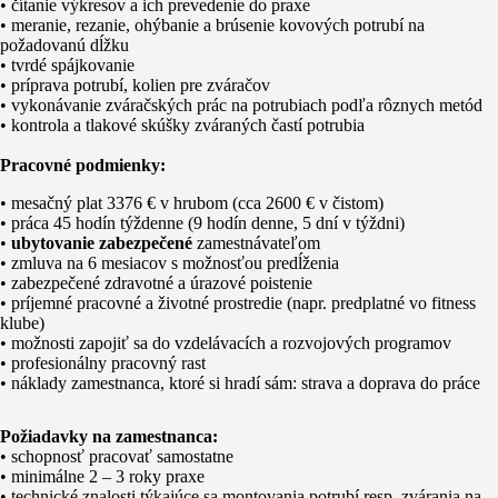
• čítanie výkresov a ich prevedenie do praxe
• meranie, rezanie, ohýbanie a brúsenie kovových potrubí na
požadovanú dĺžku
• tvrdé spájkovanie
• príprava potrubí, kolien pre zváračov
• vykonávanie zváračských prác na potrubiach podľa rôznych metód
• kontrola a tlakové skúšky zváraných častí potrubia
Pracovné podmienky:
• mesačný plat 3376 € v hrubom (cca 2600 € v čistom)
• práca 45 hodín týždenne (9 hodín denne, 5 dní v týždni)
•
ubytovanie zabezpečené
zamestnávateľom
• zmluva na 6 mesiacov s možnosťou predĺženia
• zabezpečené zdravotné a úrazové poistenie
• príjemné pracovné a životné prostredie (napr. predplatné vo fitness
klube)
• možnosti zapojiť sa do vzdelávacích a rozvojových programov
• profesionálny pracovný rast
• náklady zamestnanca, ktoré si hradí sám: strava a doprava do práce
Požiadavky na zamestnanca:
• schopnosť pracovať samostatne
• minimálne 2 – 3 roky praxe
• technické znalosti týkajúce sa montovania potrubí resp. zvárania na