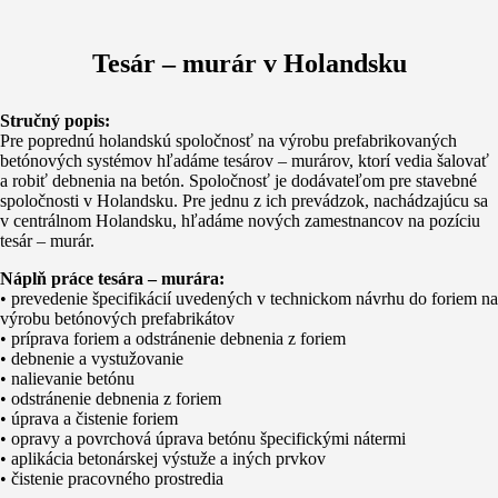
Tesár – murár v Holandsku
Stručný popis:
Pre poprednú holandskú spoločnosť na výrobu prefabrikovaných
betónových systémov hľadáme tesárov – murárov, ktorí vedia šalovať
a robiť debnenia na betón. Spoločnosť je dodávateľom pre stavebné
spoločnosti v Holandsku. Pre jednu z ich prevádzok, nachádzajúcu sa
v centrálnom Holandsku, hľadáme nových zamestnancov na pozíciu
tesár – murár.
Náplň práce tesára – murára:
• prevedenie špecifikácií uvedených v technickom návrhu do foriem na
výrobu betónových prefabrikátov
• príprava foriem a odstránenie debnenia z foriem
• debnenie a vystužovanie
• nalievanie betónu
• odstránenie debnenia z foriem
• úprava a čistenie foriem
• opravy a povrchová úprava betónu špecifickými nátermi
• aplikácia betonárskej výstuže a iných prvkov
• čistenie pracovného prostredia