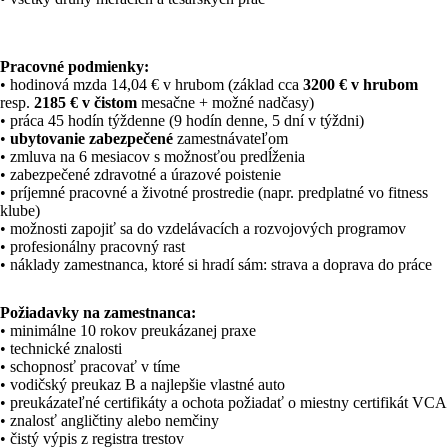
Pracovné podmienky:
• hodinová mzda 14,04 € v hrubom (základ cca
3200 € v hrubom
resp.
2185 € v čistom
mesačne + možné nadčasy)
• práca 45 hodín týždenne (9 hodín denne, 5 dní v týždni)
•
ubytovanie zabezpečené
zamestnávateľom
• zmluva na 6 mesiacov s možnosťou predĺženia
• zabezpečené zdravotné a úrazové poistenie
• príjemné pracovné a životné prostredie (napr. predplatné vo fitness
klube)
• možnosti zapojiť sa do vzdelávacích a rozvojových programov
• profesionálny pracovný rast
• náklady zamestnanca, ktoré si hradí sám: strava a doprava do práce
Požiadavky na zamestnanca:
• minimálne 10 rokov preukázanej praxe
• technické znalosti
• schopnosť pracovať v tíme
• vodičský preukaz B a najlepšie vlastné auto
• preukázateľné certifikáty a ochota požiadať o miestny certifikát VCA
• znalosť angličtiny alebo nemčiny
• čistý výpis z registra trestov