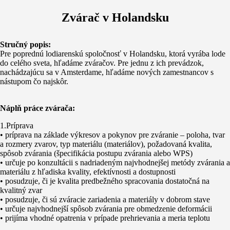
Zvárač v Holandsku
Stručný popis:
Pre poprednú lodiarenskú spoločnosť v Holandsku, ktorá vyrába lode
do celého sveta, hľadáme zváračov. Pre jednu z ich prevádzok,
nachádzajúcu sa v Amsterdame, hľadáme nových zamestnancov s
nástupom čo najskôr.
Náplň práce zvárača:
1.Príprava
• príprava na základe výkresov a pokynov pre zváranie – poloha, tvar
a rozmery zvarov, typ materiálu (materiálov), požadovaná kvalita,
spôsob zvárania (špecifikácia postupu zvárania alebo WPS)
• určuje po konzultácii s nadriadeným najvhodnejšej metódy zvárania a
materiálu z hľadiska kvality, efektívnosti a dostupnosti
• posudzuje, či je kvalita predbežného spracovania dostatočná na
kvalitný zvar
• posudzuje, či sú zváracie zariadenia a materiály v dobrom stave
• určuje najvhodnejší spôsob zvárania pre obmedzenie deformácii
• prijíma vhodné opatrenia v prípade prehrievania a meria teplotu