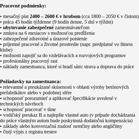
Pracovné podmienky:
• mesačný plat
2400 – 2600 € v hrubom
(cca 1800 – 2050 € v čistom)
• práca 45 hodín týždenne (9 hodín denne, 5 dní v týždni)
•
ubytovanie zabezpečené
zamestnávateľom
• zmluva na 6 mesiacov s možnosťou predĺženia
• zabezpečené zdravotné a úrazové poistenie
• príjemné pracovné a životné prostredie (napr. predplatné vo fitness
klube)
• možnosti zapojiť sa do vzdelávacích a rozvojových programov
• profesionálny pracovný rast
• náklady zamestnanca, ktoré si hradí sám: strava a doprava do práce
Požiadavky na zamestnanca:
• relevantné a preukázané skúsenosti v oblasti výroby betónových
prefabrikátov alebo v podobnej sfére
• schopnosť porozumieť a aplikovať špecifikácie uvedené v
technických návrhoch
• schopnosť pracovať v tíme
• vodičský preukaz B a najlepšie vlastné auto (v prípade dochádzania
do práce vlastným autom bude poskytnutá dodatočná kompenzácia)
• základy alebo konverzačná znalosť nemčiny alebo angličtiny
• čistý výpis z registra trestov