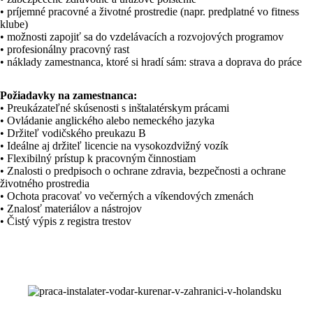
• príjemné pracovné a životné prostredie (napr. predplatné vo fitness
klube)
• možnosti zapojiť sa do vzdelávacích a rozvojových programov
• profesionálny pracovný rast
• náklady zamestnanca, ktoré si hradí sám: strava a doprava do práce
Požiadavky na zamestnanca:
• Preukázateľné skúsenosti s inštalatérskym prácami
• Ovládanie anglického alebo nemeckého jazyka
• Držiteľ vodičského preukazu B
• Ideálne aj držiteľ licencie na vysokozdvižný vozík
• Flexibilný prístup k pracovným činnostiam
• Znalosti o predpisoch o ochrane zdravia, bezpečnosti a ochrane
životného prostredia
• Ochota pracovať vo večerných a víkendových zmenách
• Znalosť materiálov a nástrojov
• Čistý výpis z registra trestov