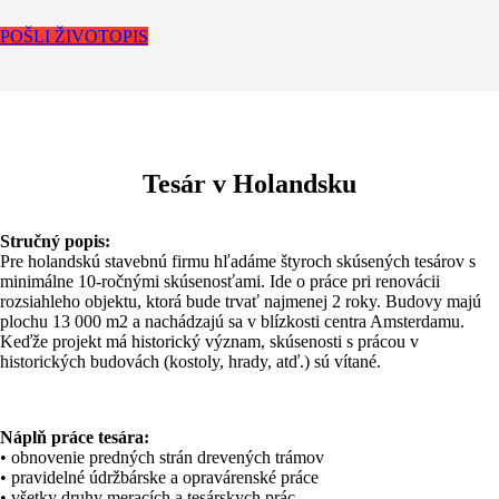
POŠLI ŽIVOTOPIS
Tesár v Holandsku
Stručný popis:
Pre holandskú stavebnú firmu hľadáme štyroch skúsených tesárov s
minimálne 10-ročnými skúsenosťami. Ide o práce pri renovácii
rozsiahleho objektu, ktorá bude trvať najmenej 2 roky. Budovy majú
plochu 13 000 m2 a nachádzajú sa v blízkosti centra Amsterdamu.
Keďže projekt má historický význam, skúsenosti s prácou v
historických budovách (kostoly, hrady, atď.) sú vítané.
Náplň práce tesára:
• obnovenie predných strán drevených trámov
• pravidelné údržbárske a opravárenské práce
• všetky druhy meracích a tesárskych prác