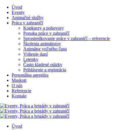
Úvod
Eventy
Animačné služby
Práca v zahraničí
Konkurzy a pohovory
Ponuka práce v zahraničí
Sprostredkovanie práce v zahraničí – referencie
Školenia animátorov
Animátor voľného času
Vrátenie daní
Letenky
Často kladené otázky
Prihlásenie a registrácia
Personálna agentúra
Maskoti
O nás
Referencie
Kontakt
Úvod