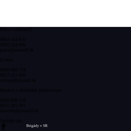
Práca v zahraničí
0903 144 870
0905 524 996
praca@prostaff.sk
Eventy
0908 049 774
0917 221 949
eventy@prostaff.sk
Maskoti a divadelné predstavenia
0905 898 126
0911 505 581
mascots@prostaff.sk
Sledujte nás
Brigády v SR