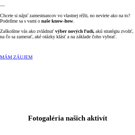
—
Chcete si nájsť zamestnancov vo vlastnej réžii, no neviete ako na to?
Podelíme sa s vami o
naše know-how
.
Zaškolíme vás ako zvládnuť
výber nových ľudí,
akú stratégiu zvoliť,
na čo sa zamerať, aké otázky klásť a na základe čoho vybrať.
MÁM ZÁUJEM
Fotogaléria našich aktivít