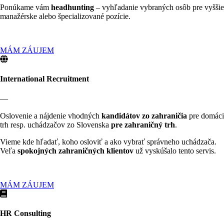
Ponúkame vám
headhunting
– vyhľadanie vybraných osôb pre vyššie
manažérske alebo špecializované pozície.
MÁM ZÁUJEM
International Recruitment
—
Oslovenie a nájdenie vhodných
kandidátov zo zahraničia
pre domáci
trh resp. uchádzačov zo Slovenska
pre zahraničný trh
.
Vieme kde hľadať, koho osloviť a ako vybrať správneho uchádzača.
Veľa
spokojných zahraničných klientov
už vyskúšalo tento servis.
MÁM ZÁUJEM
HR Consulting