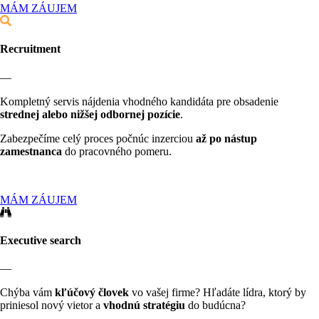
MÁM ZÁUJEM
Recruitment
—
Kompletný servis nájdenia vhodného kandidáta pre obsadenie
strednej alebo nižšej odbornej pozície
.
Zabezpečíme celý proces počnúc inzerciou
až po nástup
zamestnanca
do pracovného pomeru.
MÁM ZÁUJEM
Executive search
—
Chýba vám
kľúčový človek
vo vašej firme? Hľadáte lídra, ktorý by
priniesol nový vietor a
vhodnú stratégiu
do budúcna?