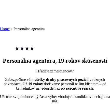
PERSONÁLNA
AGENTÚRA
Home
»
Personálna agentúra
Personálna agentúra, 19 rokov skúseností
Hľadáte zamestnancov?
Zabezpečíme vám
všetky druhy pracovných pozícií
v rôznych
odvetviach. Už
19 rokov
dodávame personál našim klientom – od
brigádnikov na jeden deň až po
executive search
.
Ušetrite svoj drahocenný čas a výber vhodných kandidátov nechajte na
nás.